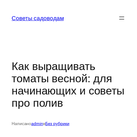
Перейти
к
Советы садоводам
содержимому
Как выращивать
томаты весной: для
начинающих и советы
про полив
Написано
admin
в
Без рубрики